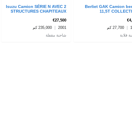
Isuzu Camion SÉRIE N AVEC 2
Berliet GAK Camion be
STRUCTURES CHAPITEAUX
11,5T COLLECT
€27,500
€4
235,000 كم
2001
27,700 كم
ة قلابة
شاحنة مقفلة