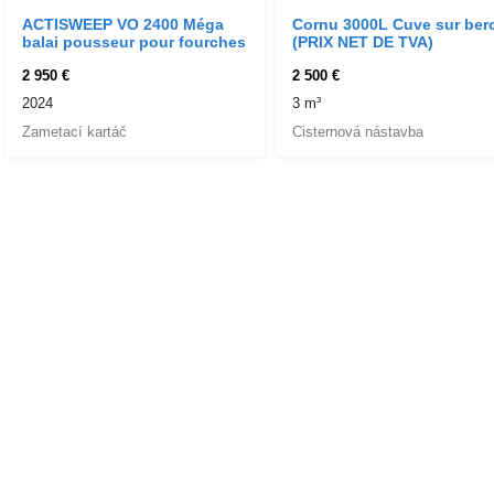
ACTISWEEP VO 2400 Méga
Cornu 3000L Cuve sur ber
balai pousseur pour fourches
(PRIX NET DE TVA)
2 950 €
2 500 €
2024
3 m³
Zametací kartáč
Cisternová nástavba