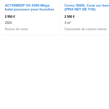
ACTISWEEP VO 2400 Méga
Cornu 3000L Cuve sur ber
balai pousseur pour fourches
(PRIX NET DE TVA)
2 950 €
2 500 €
2024
3 m³
Brosse de voirie
Carrosserie de camion-citerne