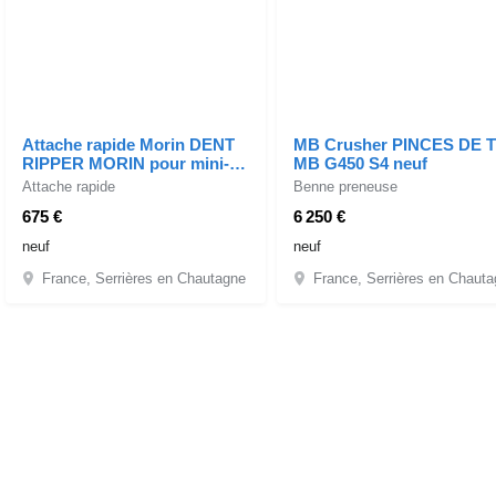
Attache rapide Morin DENT
MB Crusher PINCES DE T
RIPPER MORIN pour mini-
MB G450 S4 neuf
pelle
Attache rapide
Benne preneuse
675 €
6 250 €
neuf
neuf
France, Serrières en Chautagne
France, Serrières en Chaut