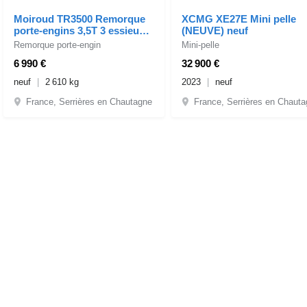
Moiroud TR3500 Remorque
XCMG XE27E Mini pelle
porte-engins 3,5T 3 essieux
(NEUVE) neuf
neuve MOIROUD neuf
Remorque porte-engin
Mini-pelle
6 990 €
32 900 €
neuf
2 610 kg
2023
neuf
France, Serrières en Chautagne
France, Serrières en Chaut