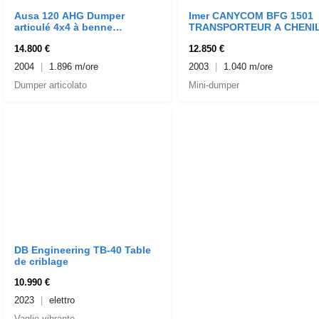
Ausa 120 AHG Dumper
Imer CANYCOM BFG 1501
articulé 4x4 à benne
TRANSPORTEUR A CHENI
gyroscopique
GYROSCOPIQUE
14.800 €
12.850 €
2004
1.896 m/ore
2003
1.040 m/ore
Dumper articolato
Mini-dumper
DB Engineering TB-40 Table
de criblage
10.990 €
2023
elettro
Vaglio vibrante