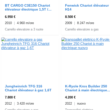
BT CARGO C3E150 Chariot
Fenwick Chariot élévateur
élévateur électrique 1,5T /
H14
4,5m
6.950 €
8.500 €
2010
4.960 m/ore
2009
8.247 m/ore
Carrello elevatore a 3 ruote
Carrello elevatore a gas
Jungheinrich TFG 316
K-Ryole Kros Builder 250
Chariot élévateur à gaz 1,6T
Chariot à main électrique
nuovo
7.800 €
4.200 €
2012
3.420 m/ore
2022
nuovo
Carrello elevatore a gas
Transpallet elettrico