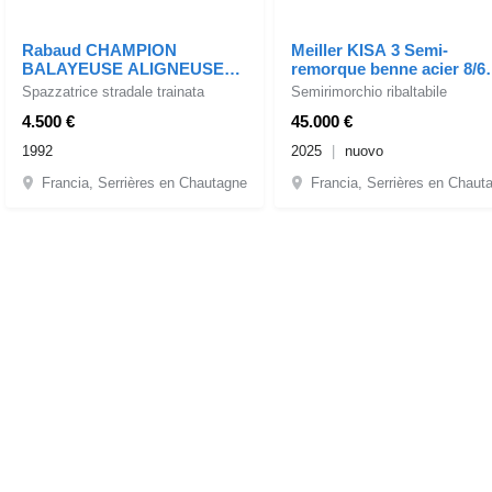
Rabaud CHAMPION
Meiller KISA 3 Semi-
BALAYEUSE ALIGNEUSE
remorque benne acier 8/6
AVEC BALAIS LATERAL
nuovo
Spazzatrice stradale trainata
Semirimorchio ribaltabile
4.500 €
45.000 €
1992
2025
nuovo
Francia, Serrières en Chautagne
Francia, Serrières en Chaut