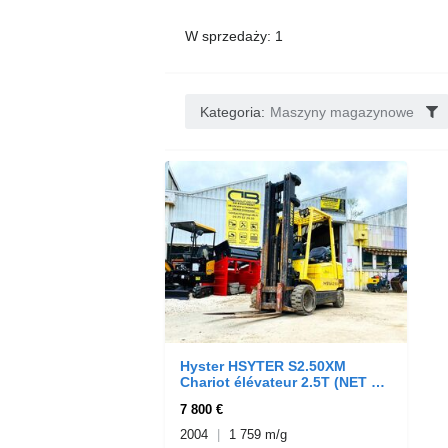
W sprzedaży: 1
Kategoria:
Maszyny magazynowe
Hyster HSYTER S2.50XM
Chariot élévateur 2.5T (NET DE
TVA)
7 800 €
2004
1 759 m/g