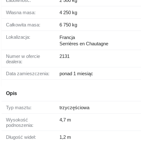
Ładowność:
2 500 kg
Własna masa:
4 250 kg
Całkowita masa:
6 750 kg
Lokalizacja:
Francja
Serrières en Chautagne
Numer w ofercie
2131
dealera:
Data zamieszczenia:
ponad 1 miesiąc
Opis
Typ masztu:
trzyczęściowa
Wysokość
4,7 m
podnoszenia:
Długość wideł:
1,2 m