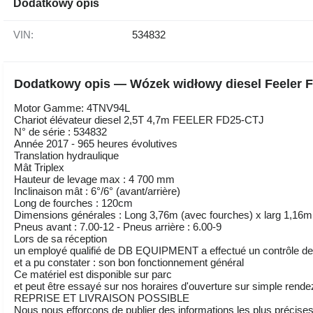
Dodatkowy opis
VIN:
534832
Dodatkowy opis — Wózek widłowy diesel Feeler FD
Motor Gamme: 4TNV94L
Chariot élévateur diesel 2,5T 4,7m FEELER FD25-CTJ
N° de série : 534832
Année 2017 - 965 heures évolutives
Translation hydraulique
Mât Triplex
Hauteur de levage max : 4 700 mm
Inclinaison mât : 6°/6° (avant/arrière)
Long de fourches : 120cm
Dimensions générales : Long 3,76m (avec fourches) x larg 1,16
Pneus avant : 7.00-12 - Pneus arrière : 6.00-9
Lors de sa réception
un employé qualifié de DB EQUIPMENT a effectué un contrôle des
et a pu constater : son bon fonctionnement général
Ce matériel est disponible sur parc
et peut être essayé sur nos horaires d'ouverture sur simple rend
REPRISE ET LIVRAISON POSSIBLE
Nous nous efforçons de publier des informations les plus précises 