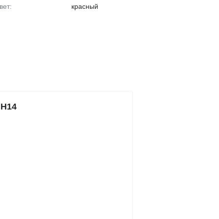
Цвет:
красный
 H14