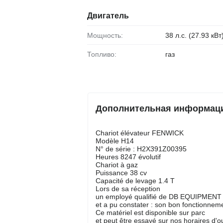
Двигатель
Мощность:
38 л.с. (27.93 кВт
Топливо:
газ
Дополнительная информация 
Chariot élévateur FENWICK
Modèle H14
N° de série : H2X391Z00395
Heures 8247 évolutif
Chariot à gaz
Puissance 38 cv
Capacité de levage 1.4 T
Lors de sa réception
un employé qualifié de DB EQUIPMENT a 
et a pu constater : son bon fonctionnem
Ce matériel est disponible sur parc
et peut être essayé sur nos horaires d'