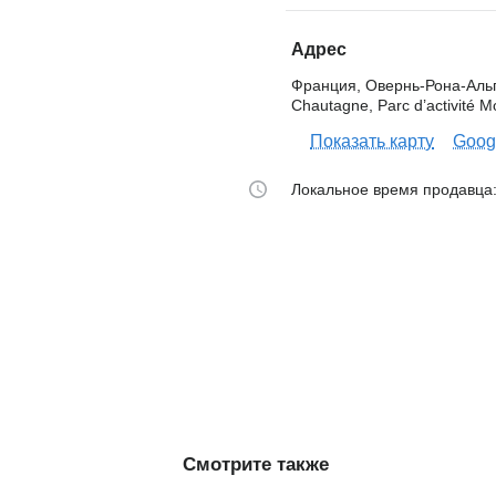
Адрес
Франция, Овернь-Рона-Альпы
Chautagne, Parc d’activité M
Показать карту
Googl
Локальное время продавца:
Смотрите также