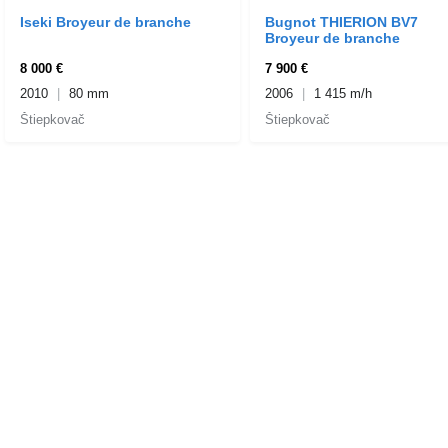
Iseki Broyeur de branche
Bugnot THIERION BV7
Broyeur de branche
8 000 €
7 900 €
2010
80 mm
2006
1 415 m/h
Štiepkovač
Štiepkovač